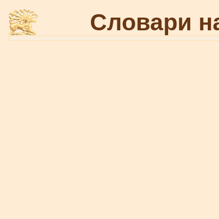
Словари н