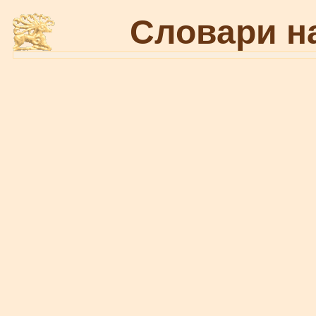
Словари н