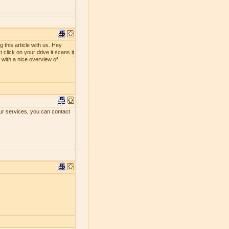
 this article with us. Hey
 click on your drive it scans it
ou with a nice overview of
our services, you can contact