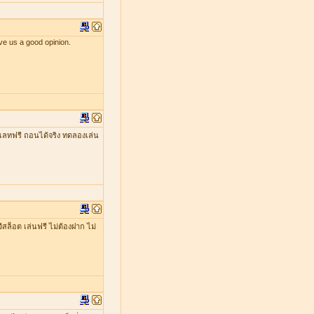
ve us a good opinion.
เลทฟรี ถอนได้จริง ทดลองเล่น
ีสล็อต เล่นฟรี ไม่ต้องฝาก ไม่