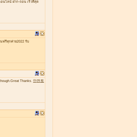
ออนไลน์ ฝาก-ถอน เร็วที่สุด
รีทุกค่าย2022 รับ
안전토
te though.Great Thanks.