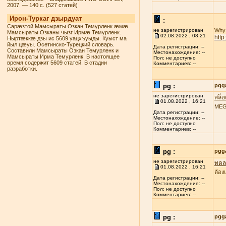
2007. — 140 с. (527 статей)
Ирон-Туркаг дзырдуат
:
Сарæзтой Мамсыраты Озкан Темурленк æмæ
не зарегистрирован
Why 
Мамсыраты Озканы чызг Ирмæ Темурленк.
02.08.2022 , 08:21
htt
Ныртæккæ дзы ис 5609 уацхъуыды. Куыст ма
йыл цæуы. Осетинско-Турецкий словарь.
Дата регистрации: --
Составили Мамсыраты Озкан Темурленк и
Местонахождение: --
Мамсыраты Ирма Темурленк. В настоящее
Пол: не доступно
время содержит 5609 статей. В стадии
Комментариев: --
разработки.
pg :
pgg
не зарегистрирован
สล็
01.08.2022 , 16:21
MEGA
Дата регистрации: --
Местонахождение: --
Пол: не доступно
Комментариев: --
pg :
pgg
не зарегистрирован
ทดลอ
01.08.2022 , 16:21
ต้อง
Дата регистрации: --
Местонахождение: --
Пол: не доступно
Комментариев: --
pg :
pgg