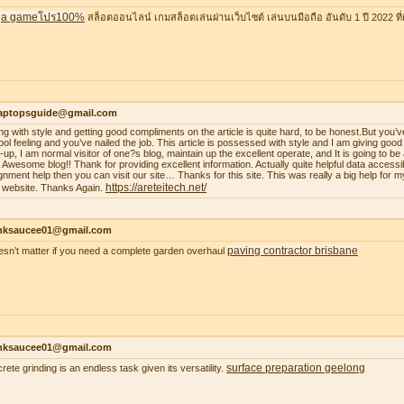
a gameโปร100%
สล็อตออนไลน์ เกมสล็อตเล่นผ่านเว็บไซต์ เล่นบนมือถือ อันดับ 1 ปี 2022 ที่ดี
laptopsguide@gmail.com
ing with style and getting good compliments on the article is quite hard, to be honest.But you’v
ool feeling and you’ve nailed the job. This article is possessed with style and I am giving goo
-up, I am normal visitor of one?s blog, maintain up the excellent operate, and It is going to be a
. Awesome blog!! Thank for providing excellent information. Actually quite helpful data accessib
gnment help then you can visit our site… Thanks for this site. This was really a big help for m
https://areteitech.net/
 website. Thanks Again.
nksaucee01@gmail.com
paving contractor brisbane
oesn’t matter if you need a complete garden overhaul
nksaucee01@gmail.com
surface preparation geelong
rete grinding is an endless task given its versatility.