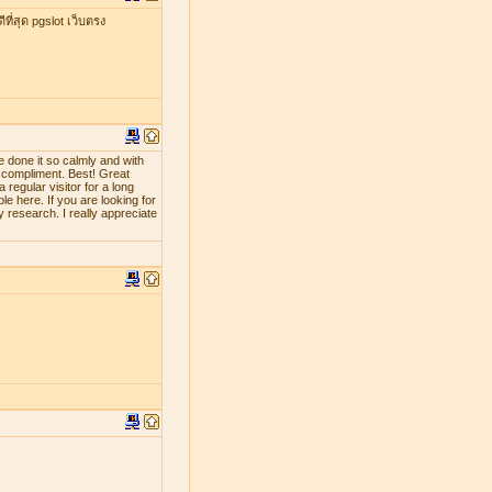
ที่สุด pgslot เว็บตรง
e done it so calmly and with
d compliment. Best! Great
 regular visitor for a long
le here. If you are looking for
y research. I really appreciate