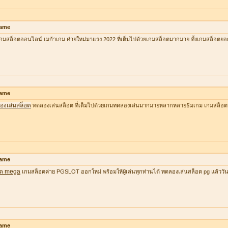
ame
กมสล็อตออนไลน์ เมก้าเกม ค่ายใหม่มาแรง 2022 ที่เต็มไปด้วยเกมสล็อตมากมาย ทั้งเกมสล็อตยอ
ame
องเล่นสล็อต
ทดลองเล่นสล็อต ที่เต็มไปด้วยเกมทดลองเล่นมากมายหลากหลายธีมเกม เกมสล็อต
ame
อต mega
เกมสล็อตค่าย PGSLOT ออกใหม่ พร้อมให้ผู้เล่นทุกท่านได้ ทดลองเล่นสล็อต pg แล้ววันนี้ ที
ame