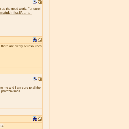
eep up the good work. For sure i
majuklinika.lt/dantu-
so there are plenty of resources
 to me and I am sure to all the
tu protezavimas
ia