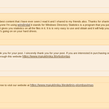
best content that i have ever seen.I read it and I shared to my friends also. Thanks for sharing
windirstat
yone I'm using
it stands for Windows Directory Statistics is a program that you just
t gives you statistics on all the files in it. It is is very easy to use and obtain and it will help y
's going on on your hard drives.
k you for your post. I sincerely thank you for your post. If you are interested in purchasing 
https://www.majuklinika.lt/ortodontas
hrough this website
https://www.majuklinika.lt/estetinis-plombavimas
free to visit our website at