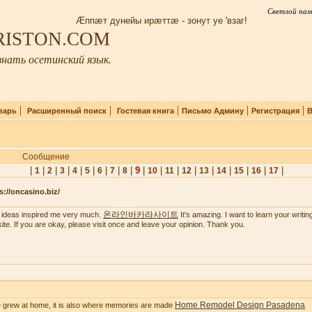
Светлой пам
Æппæт дунейы ирæттæ - зонут уе 'взаг!
IRISTON.COM
нать осетинский язык.
|
|
|
|
|
варь
Расширенный поиск
Гостевая книга
Письмо Админу
Регистрация
В
Сообщение
|
|
|
|
|
|
|
|
|
9
|
|
|
|
|
|
|
|
|
1
2
3
4
5
6
7
8
10
11
12
13
14
15
16
17
s://oncasino.biz/
온라인바카라사이트
 ideas inspired me very much.
It's amazing. I want to learn your writing 
ite. If you are okay, please visit once and leave your opinion. Thank you.
Home Remodel Design Pasadena
 grew at home, it is also where memories are made