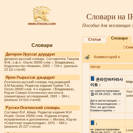
Словари на 
www.iriston.com
Пособие для желающих з
Словари
Статьи
Словари
|
Сло
Дигорон-Уруссаг дзурдуат
Комментарий к:
Дигорско-русский словарь. Составитель Таказов
Ф.М., к.ф.н.: Около 30000 слов. г. Владикавказ,
Издательство «Алания», 2003. – 734 с. (реально
Автор
23 111 статей)
Ирон-Уырыссаг дзырдуат
온라인바카라사
http
Осетинско-русский словарь под редакцией
이트 :
А.М.Касаева, Редактор издания Гуриев Т.А.:
Около 28000 слов. 4-е издание. г.Владикавказ,
не зарегистрирован
Your
Изд-во Северо-Осетинского института
05.08.2022 , 09:08
webs
гуманитарных исследований, 1993. – 384 с.
(реально 23 014 статей)
Дата регистрации: --
Местонахождение: --
Русско-Осетинский словарь
Пол: не доступно
Комментариев: --
Составил В.И. Абаев. Редактор издания М.И.
Исаев: Около 25000 слов. Издание второе,
исправленное и дополненное. г. Москва, Изд-во
«Советская энциклопедия», 1970. – 584 с.
:
(реально 25 227 статьи)
не зарегистрирован
Love
04.08.2022 , 21:49