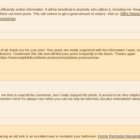
efficiently written information. It will be beneficial to anybody who utilizes it, including me. K
https://www.
 check out more posts. This site seems to get a good amount of visitors. Visit us:
tezavimas
t of all, thank you for your post. Your posts are neatly organized with the information I want, 
eference. I bookmark this site and will find your posts frequently in the future. Thanks again
=https://www.majuklinika.lt/dantu-protezavimas]dantu protezavimas
 me time to read all the comments, but I really enjoyed the article. It proved to be Very helpful
enters here! It’s always nice when you can not only be informed, but also entertained! dan
Home Remodel Alexandr
acing an old sink is an excellent way to revitalize your bathroom.