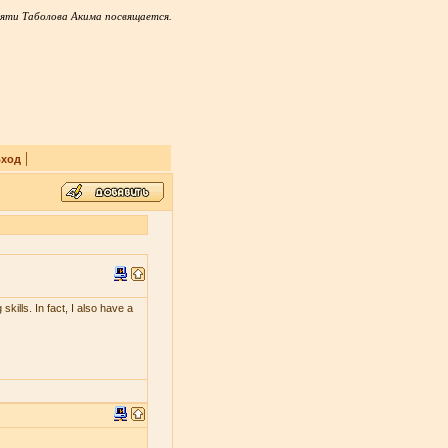
яти Таболова Акима посвящается.
|
ход
skills. In fact, I also have a