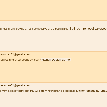
Bathroom remodel Lakewoo
our designers provide a fresh perspective of the possibilities.
nksaucee01@gmail.com
Kitchen Design Denton
you planning on a specific concept?
nksaucee01@gmail.com
kitchenremodelaurora.
ou want a classy bathroom that will satisfy your bathing experience