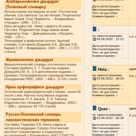
Æмбарынгæнæн дзырдуат
(Толковый словарь)
Дата регистрации: --
Местонахождение: --
Использованы материалы из книг: Осетинские
Пол: не доступно
обычаи. Составитель Гастан Агнаев. Рецензенты
Комментариев: --
Камал Ходов, Геор Чеджемты. – Владикавказ,
«Урсдон», 1999 – 172 с.;
Ирон æгъдæуттæ. Чиныг сарæзта Агънаты
:
Гæстæн. Рецензенттæ Ходы Камал æмæ
Чеджемты Геор. – Дзæуджыхъæу, «Урсдон»,
не зарегистрирован
Let 
1999 – 176 с.;
04.08.2022 , 21:22
Этнография и мифология осетин. Краткий
словарь. Составили Дзадзиев А.Б., Дзуцев Х.В.,
Дата регистрации: --
Караев С.М. – Владикавказ, 1994 – 284 с. ( 1 072
Местонахождение: --
статьи)
Пол: не доступно
Комментариев: --
Фразеологион дзырдуат
Фразеологический словарь осетинского языка.
Составил Дзабиты З. Т. Редактор издания
Hola :
spa
Дзиццойты Ю. А.: 2-е дополненное издание. г.
Цхинвал, Полиграфическое производственное
не зарегистрирован
Are 
03.08.2022 , 09:25
объединение РЮО, 2003. – 448 с. (5 241 статя)
Дата регистрации: --
Ирон орфографион дзырдуат
Местонахождение: --
Осетинский орфографический словарь, около 58
Пол: не доступно
тысяч слов. Научно-популярное издание.
Комментариев: --
Составители: Н. К. Багаев, Х. А. Таказов.
Издательство «Алания», – Владикавказ, 2002 г.
— 688 с. (реально 49 770 статей)
Quax :
spa
Русско-Осетинский словарь
не зарегистрирован
If y
03.08.2022 , 08:36
лингвистических терминов
Составил: Гацалова Л.Б. Книга издана в
Дата регистрации: --
авторской редакции. Северо-Осетинский
Местонахождение: --
Пол: не доступно
институт гуманитарных и социальных
Комментариев: --
исследований – Владикавказ: РИО СОИГСИ,