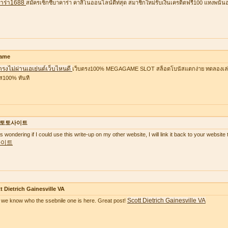
าร่า1688
สมัครเซ็กซี่บาคาร่า คาสิโนออนไลน์ดีท่สุด สมาชิกใหม่รับเงินเครดิตฟรี100 แทงพนัน
ame
ตรงไม่ผ่านเอเย่นต์เว็บไหนดี
เว็บตรง100% MEGAGAME SLOT สล็อตโบนัสแตกง่าย ทดลองเล่นฟ
ส100% ทันที
토토사이트
as wondering if I could use this write-up on my other website, I will link it back to your websi
사이트
t Dietrich Gainesville VA
Scott Dietrich Gainesville VA
we know who the ssebnile one is here. Great post!