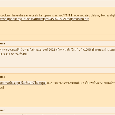
couldn't I have the same or similar opinions as you? T^T I hope you also visit my blog and gi
p://cse.google.by/url?sa=t&url=https%3A%2F%2Fmajorcasino.org
ame
อตทดลองเล่นฟรีเว็บตรง
ไม่ผ่านเอเย่นต์ 2022 สมัครสมาชิกใหม่ โบนัส100% ฝาก-ถอน ผ่านวอล
 SLOT ฟรี 24 ชั่วโมง
ame
งเล่นสล็อต pg ซื้อ ฟีเจอร์ ไม่ หลุด
2022 บริการเกมทำเงินบนมือถือ เว็บตรงไม่ผ่านเอเย่นต์ พีจ
แชร์
ame