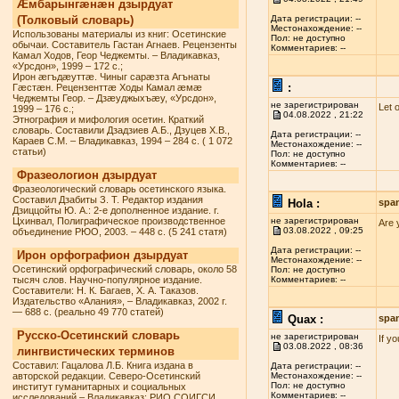
Æмбарынгæнæн дзырдуат
(Толковый словарь)
Дата регистрации: --
Местонахождение: --
Использованы материалы из книг: Осетинские
Пол: не доступно
обычаи. Составитель Гастан Агнаев. Рецензенты
Комментариев: --
Камал Ходов, Геор Чеджемты. – Владикавказ,
«Урсдон», 1999 – 172 с.;
Ирон æгъдæуттæ. Чиныг сарæзта Агънаты
:
Гæстæн. Рецензенттæ Ходы Камал æмæ
Чеджемты Геор. – Дзæуджыхъæу, «Урсдон»,
не зарегистрирован
Let 
1999 – 176 с.;
04.08.2022 , 21:22
Этнография и мифология осетин. Краткий
словарь. Составили Дзадзиев А.Б., Дзуцев Х.В.,
Дата регистрации: --
Караев С.М. – Владикавказ, 1994 – 284 с. ( 1 072
Местонахождение: --
статьи)
Пол: не доступно
Комментариев: --
Фразеологион дзырдуат
Фразеологический словарь осетинского языка.
Составил Дзабиты З. Т. Редактор издания
Hola :
spa
Дзиццойты Ю. А.: 2-е дополненное издание. г.
Цхинвал, Полиграфическое производственное
не зарегистрирован
Are 
03.08.2022 , 09:25
объединение РЮО, 2003. – 448 с. (5 241 статя)
Дата регистрации: --
Ирон орфографион дзырдуат
Местонахождение: --
Осетинский орфографический словарь, около 58
Пол: не доступно
тысяч слов. Научно-популярное издание.
Комментариев: --
Составители: Н. К. Багаев, Х. А. Таказов.
Издательство «Алания», – Владикавказ, 2002 г.
— 688 с. (реально 49 770 статей)
Quax :
spa
Русско-Осетинский словарь
не зарегистрирован
If y
03.08.2022 , 08:36
лингвистических терминов
Составил: Гацалова Л.Б. Книга издана в
Дата регистрации: --
авторской редакции. Северо-Осетинский
Местонахождение: --
Пол: не доступно
институт гуманитарных и социальных
Комментариев: --
исследований – Владикавказ: РИО СОИГСИ,