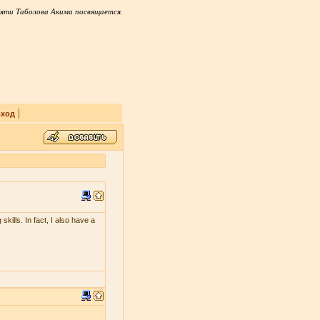
яти Таболова Акима посвящается.
|
ход
skills. In fact, I also have a