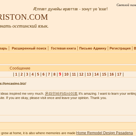
Светлой пам
Æппæт дунейы ирæттæ - зонут уе 'взаг!
IRISTON.COM
нать осетинский язык.
|
|
|
|
|
варь
Расширенный поиск
Гостевая книга
Письмо Админу
Регистрация
В
Сообщение
|
|
|
|
|
|
|
|
|
9
|
|
|
|
|
|
|
|
|
1
2
3
4
5
6
7
8
10
11
12
13
14
15
16
17
s://oncasino.biz/
온라인바카라사이트
 ideas inspired me very much.
It's amazing. I want to learn your writing 
ite. If you are okay, please visit once and leave your opinion. Thank you.
Home Remodel Design Pasadena
 grew at home, it is also where memories are made