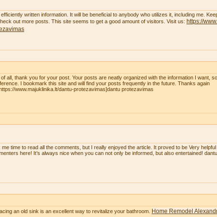
efficiently written information. It will be beneficial to anybody who utilizes it, including me. K
https://www.
 check out more posts. This site seems to get a good amount of visitors. Visit us:
tezavimas
t of all, thank you for your post. Your posts are neatly organized with the information I want, 
eference. I bookmark this site and will find your posts frequently in the future. Thanks again
=https://www.majuklinika.lt/dantu-protezavimas]dantu protezavimas
 me time to read all the comments, but I really enjoyed the article. It proved to be Very helpful
enters here! It’s always nice when you can not only be informed, but also entertained! dan
Home Remodel Alexandr
acing an old sink is an excellent way to revitalize your bathroom.