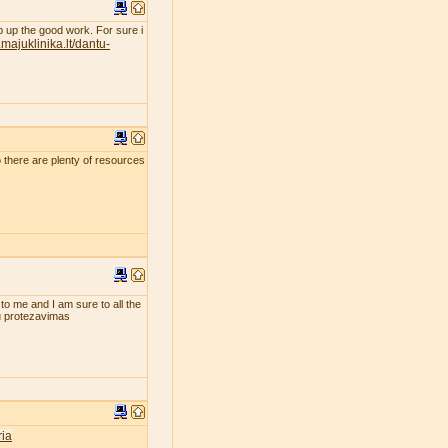
eep up the good work. For sure i
majuklinika.lt/dantu-
so there are plenty of resources
 to me and I am sure to all the
tu protezavimas
ia