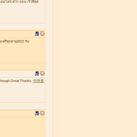
ออนไลน์ ฝาก-ถอน เร็วที่สุด
รีทุกค่าย2022 รับ
안전토
te though.Great Thanks.