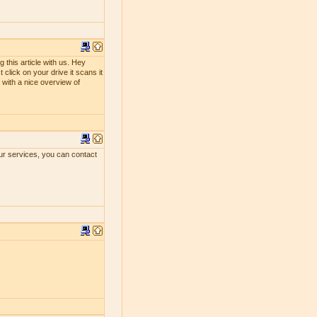
 this article with us. Hey
 click on your drive it scans it
ou with a nice overview of
our services, you can contact