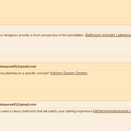
Bathroom remodel Lakewoo
our designers provide a fresh perspective of the possibilities.
nksaucee01@gmail.com
Kitchen Design Denton
you planning on a specific concept?
nksaucee01@gmail.com
kitchenremodelaurora.
ou want a classy bathroom that will satisfy your bathing experience