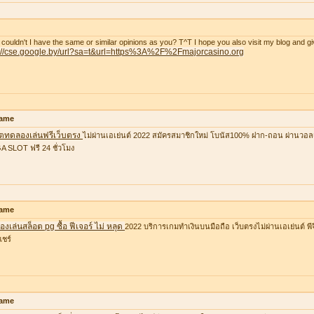
couldn't I have the same or similar opinions as you? T^T I hope you also visit my blog and gi
p://cse.google.by/url?sa=t&url=https%3A%2F%2Fmajorcasino.org
ame
อตทดลองเล่นฟรีเว็บตรง
ไม่ผ่านเอเย่นต์ 2022 สมัครสมาชิกใหม่ โบนัส100% ฝาก-ถอน ผ่านวอล
 SLOT ฟรี 24 ชั่วโมง
ame
งเล่นสล็อต pg ซื้อ ฟีเจอร์ ไม่ หลุด
2022 บริการเกมทำเงินบนมือถือ เว็บตรงไม่ผ่านเอเย่นต์ พีจ
แชร์
ame