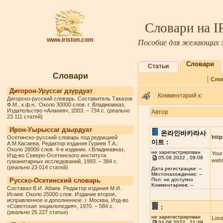
Словари на 
www.iriston.com
Пособие для желающих з
Словари
Статьи
Словари
|
Сло
Дигорон-Уруссаг дзурдуат
Комментарий к:
Дигорско-русский словарь. Составитель Таказов
Ф.М., к.ф.н.: Около 30000 слов. г. Владикавказ,
Издательство «Алания», 2003. – 734 с. (реально
Автор
23 111 статей)
Ирон-Уырыссаг дзырдуат
온라인바카라사
http
Осетинско-русский словарь под редакцией
이트 :
А.М.Касаева, Редактор издания Гуриев Т.А.:
Около 28000 слов. 4-е издание. г.Владикавказ,
не зарегистрирован
Your
Изд-во Северо-Осетинского института
05.08.2022 , 09:08
webs
гуманитарных исследований, 1993. – 384 с.
(реально 23 014 статей)
Дата регистрации: --
Местонахождение: --
Русско-Осетинский словарь
Пол: не доступно
Комментариев: --
Составил В.И. Абаев. Редактор издания М.И.
Исаев: Около 25000 слов. Издание второе,
исправленное и дополненное. г. Москва, Изд-во
«Советская энциклопедия», 1970. – 584 с.
:
(реально 25 227 статьи)
не зарегистрирован
Love
04.08.2022 , 21:49