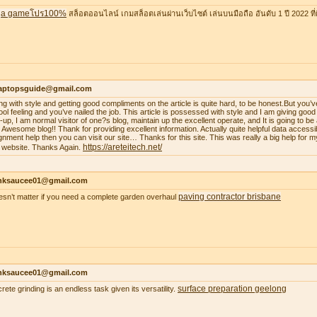
a gameโปร100%
สล็อตออนไลน์ เกมสล็อตเล่นผ่านเว็บไซต์ เล่นบนมือถือ อันดับ 1 ปี 2022 ที่ดี
laptopsguide@gmail.com
ing with style and getting good compliments on the article is quite hard, to be honest.But you’v
ool feeling and you’ve nailed the job. This article is possessed with style and I am giving goo
-up, I am normal visitor of one?s blog, maintain up the excellent operate, and It is going to be a
. Awesome blog!! Thank for providing excellent information. Actually quite helpful data accessib
gnment help then you can visit our site… Thanks for this site. This was really a big help for m
https://areteitech.net/
 website. Thanks Again.
nksaucee01@gmail.com
paving contractor brisbane
oesn’t matter if you need a complete garden overhaul
nksaucee01@gmail.com
surface preparation geelong
rete grinding is an endless task given its versatility.