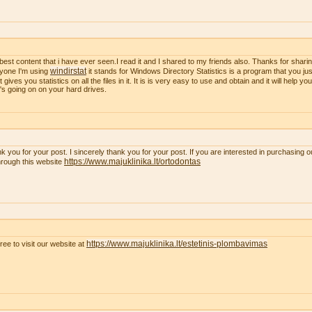
best content that i have ever seen.I read it and I shared to my friends also. Thanks for sharing
windirstat
yone I'm using
it stands for Windows Directory Statistics is a program that you just
t gives you statistics on all the files in it. It is is very easy to use and obtain and it will help y
's going on on your hard drives.
k you for your post. I sincerely thank you for your post. If you are interested in purchasing 
https://www.majuklinika.lt/ortodontas
hrough this website
https://www.majuklinika.lt/estetinis-plombavimas
free to visit our website at