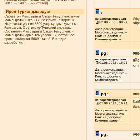
2007. — 140 с. (527 статей)
Ирон-Туркаг дзырдуат
:
Сарæзтой Мамсыраты Озкан Темурленк æмæ
не зарегистрирован
Why 
Мамсыраты Озканы чызг Ирмæ Темурленк.
02.08.2022 , 08:21
htt
Ныртæккæ дзы ис 5609 уацхъуыды. Куыст ма
йыл цæуы. Осетинско-Турецкий словарь.
Дата регистрации: --
Составили Мамсыраты Озкан Темурленк и
Местонахождение: --
Мамсыраты Ирма Темурленк. В настоящее
Пол: не доступно
время содержит 5609 статей. В стадии
Комментариев: --
разработки.
pg :
pgg
не зарегистрирован
สล็
01.08.2022 , 16:21
MEGA
Дата регистрации: --
Местонахождение: --
Пол: не доступно
Комментариев: --
pg :
pgg
не зарегистрирован
ทดลอ
01.08.2022 , 16:21
ต้อง
Дата регистрации: --
Местонахождение: --
Пол: не доступно
Комментариев: --
pg :
pgg