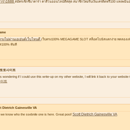
าร่า1688
สมัครเซ็กซี่บาคาร่า คาสิโนออนไลน์ดีท่สุด สมาชิกใหม่รับเงินเครดิตฟรี100 แทงพนัน
ame
ตรงไม่ผ่านเอเย่นต์เว็บไหนดี
เว็บตรง100% MEGAGAME SLOT สล็อตโบนัสแตกง่าย ทดลองเล่นฟ
ส100% ทันที
토토사이트
as wondering if I could use this write-up on my other website, I will link it back to your websi
사이트
t Dietrich Gainesville VA
Scott Dietrich Gainesville VA
we know who the ssebnile one is here. Great post!