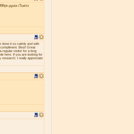
ที่สุด pgslot เว็บตรง
e done it so calmly and with
d compliment. Best! Great
 regular visitor for a long
le here. If you are looking for
y research. I really appreciate