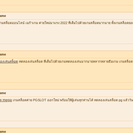
ame
กมสล็อตออนไลน์ เมก้าเกม ค่ายใหม่มาแรง 2022 ที่เต็มไปด้วยเกมสล็อตมากมาย ทั้งเกมสล็อตยอ
ame
องเล่นสล็อต
ทดลองเล่นสล็อต ที่เต็มไปด้วยเกมทดลองเล่นมากมายหลากหลายธีมเกม เกมสล็อต
ame
อต mega
เกมสล็อตค่าย PGSLOT ออกใหม่ พร้อมให้ผู้เล่นทุกท่านได้ ทดลองเล่นสล็อต pg แล้ววันนี้ ที
ame