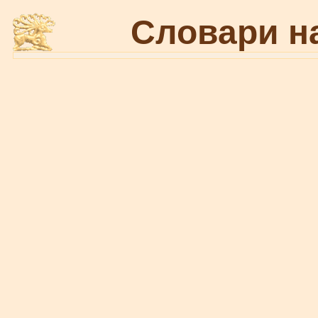
Словари н