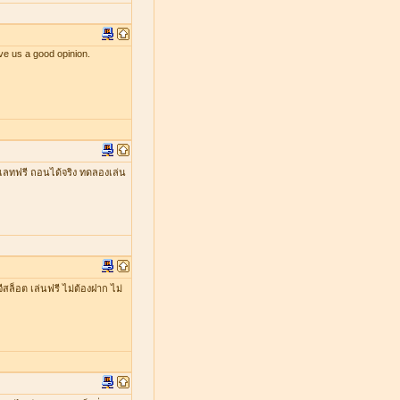
ve us a good opinion.
เลทฟรี ถอนได้จริง ทดลองเล่น
ีสล็อต เล่นฟรี ไม่ต้องฝาก ไม่