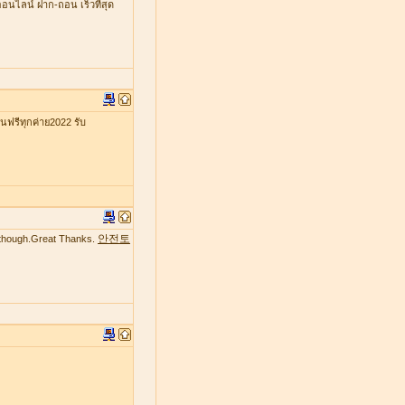
ออนไลน์ ฝาก-ถอน เร็วที่สุด
รีทุกค่าย2022 รับ
안전토
te though.Great Thanks.