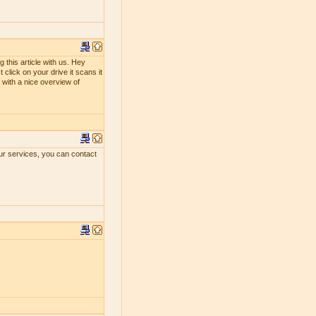
 this article with us. Hey
 click on your drive it scans it
ou with a nice overview of
our services, you can contact