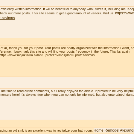
efficiently written information. It will be beneficial to anybody who utilizes it, including me. K
https://www.
 check out more posts. This site seems to get a good amount of visitors. Visit us:
tezavimas
t of all, thank you for your post. Your posts are neatly organized with the information I want, 
eference. I bookmark this site and will find your posts frequently in the future. Thanks again
=https://www.majuklinika.lt/dantu-protezavimas]dantu protezavimas
 me time to read all the comments, but I really enjoyed the article. It proved to be Very helpful
enters here! It’s always nice when you can not only be informed, but also entertained! dan
Home Remodel Alexandr
acing an old sink is an excellent way to revitalize your bathroom.