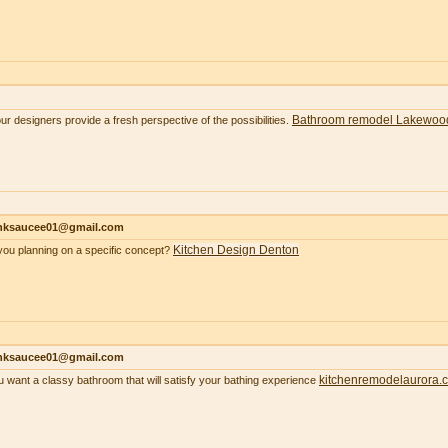
Bathroom remodel Lakewoo
our designers provide a fresh perspective of the possibilities.
nksaucee01@gmail.com
Kitchen Design Denton
you planning on a specific concept?
nksaucee01@gmail.com
kitchenremodelaurora.
ou want a classy bathroom that will satisfy your bathing experience