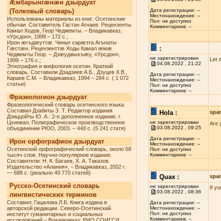
Æмбарынгæнæн дзырдуат
(Толковый словарь)
Дата регистрации: --
Местонахождение: --
Использованы материалы из книг: Осетинские
Пол: не доступно
обычаи. Составитель Гастан Агнаев. Рецензенты
Комментариев: --
Камал Ходов, Геор Чеджемты. – Владикавказ,
«Урсдон», 1999 – 172 с.;
Ирон æгъдæуттæ. Чиныг сарæзта Агънаты
:
Гæстæн. Рецензенттæ Ходы Камал æмæ
Чеджемты Геор. – Дзæуджыхъæу, «Урсдон»,
не зарегистрирован
Let 
1999 – 176 с.;
04.08.2022 , 21:22
Этнография и мифология осетин. Краткий
словарь. Составили Дзадзиев А.Б., Дзуцев Х.В.,
Дата регистрации: --
Караев С.М. – Владикавказ, 1994 – 284 с. ( 1 072
Местонахождение: --
статьи)
Пол: не доступно
Комментариев: --
Фразеологион дзырдуат
Фразеологический словарь осетинского языка.
Составил Дзабиты З. Т. Редактор издания
Hola :
spa
Дзиццойты Ю. А.: 2-е дополненное издание. г.
Цхинвал, Полиграфическое производственное
не зарегистрирован
Are 
03.08.2022 , 09:25
объединение РЮО, 2003. – 448 с. (5 241 статя)
Дата регистрации: --
Ирон орфографион дзырдуат
Местонахождение: --
Осетинский орфографический словарь, около 58
Пол: не доступно
тысяч слов. Научно-популярное издание.
Комментариев: --
Составители: Н. К. Багаев, Х. А. Таказов.
Издательство «Алания», – Владикавказ, 2002 г.
— 688 с. (реально 49 770 статей)
Quax :
spa
Русско-Осетинский словарь
не зарегистрирован
If y
03.08.2022 , 08:36
лингвистических терминов
Составил: Гацалова Л.Б. Книга издана в
Дата регистрации: --
авторской редакции. Северо-Осетинский
Местонахождение: --
Пол: не доступно
институт гуманитарных и социальных
Комментариев: --
исследований – Владикавказ: РИО СОИГСИ,