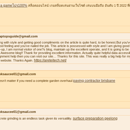
a gameโปร100%
สล็อตออนไลน์ เกมสล็อตเล่นผ่านเว็บไซต์ เล่นบนมือถือ อันดับ 1 ปี 2022 ที่ดี
laptopsguide@gmail.com
ing with style and getting good compliments on the article is quite hard, to be honest.But you’v
ool feeling and you’ve nailed the job. This article is possessed with style and I am giving goo
-up, I am normal visitor of one?s blog, maintain up the excellent operate, and It is going to be a
. Awesome blog!! Thank for providing excellent information. Actually quite helpful data accessib
gnment help then you can visit our site… Thanks for this site. This was really a big help for m
https://areteitech.net/
 website. Thanks Again.
nksaucee01@gmail.com
paving contractor brisbane
oesn’t matter if you need a complete garden overhaul
nksaucee01@gmail.com
surface preparation geelong
rete grinding is an endless task given its versatility.