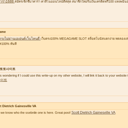
าร่า1688
สมัครเซ็กซี่บาคาร่า คาสิโนออนไลน์ดีท่สุด สมาชิกใหม่รับเงินเครดิตฟรี100 แทงพนัน
ame
ตรงไม่ผ่านเอเย่นต์เว็บไหนดี
เว็บตรง100% MEGAGAME SLOT สล็อตโบนัสแตกง่าย ทดลองเล่นฟ
ส100% ทันที
토토사이트
as wondering if I could use this write-up on my other website, I will link it back to your websi
사이트
t Dietrich Gainesville VA
Scott Dietrich Gainesville VA
we know who the ssebnile one is here. Great post!