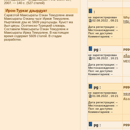
2007. — 140 с. (527 статей)
Ирон-Туркаг дзырдуат
:
Сарæзтой Мамсыраты Озкан Темурленк æмæ
не зарегистрирован
Why 
Мамсыраты Озканы чызг Ирмæ Темурленк.
02.08.2022 , 08:21
htt
Ныртæккæ дзы ис 5609 уацхъуыды. Куыст ма
йыл цæуы. Осетинско-Турецкий словарь.
Дата регистрации: --
Составили Мамсыраты Озкан Темурленк и
Местонахождение: --
Мамсыраты Ирма Темурленк. В настоящее
Пол: не доступно
время содержит 5609 статей. В стадии
Комментариев: --
разработки.
pg :
pgg
не зарегистрирован
สล็
01.08.2022 , 16:21
MEGA
Дата регистрации: --
Местонахождение: --
Пол: не доступно
Комментариев: --
pg :
pgg
не зарегистрирован
ทดลอ
01.08.2022 , 16:21
ต้อง
Дата регистрации: --
Местонахождение: --
Пол: не доступно
Комментариев: --
pg :
pgg