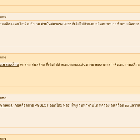
ame
กมสล็อตออนไลน์ เมก้าเกม ค่ายใหม่มาแรง 2022 ที่เต็มไปด้วยเกมสล็อตมากมาย ทั้งเกมสล็อตยอ
ame
องเล่นสล็อต
ทดลองเล่นสล็อต ที่เต็มไปด้วยเกมทดลองเล่นมากมายหลากหลายธีมเกม เกมสล็อต
ame
อต mega
เกมสล็อตค่าย PGSLOT ออกใหม่ พร้อมให้ผู้เล่นทุกท่านได้ ทดลองเล่นสล็อต pg แล้ววันนี้ ที
ame