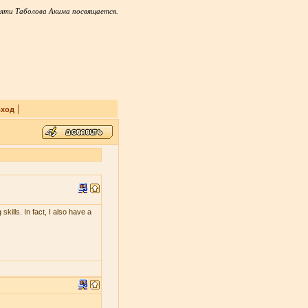
яти Таболова Акима посвящается.
|
ход
skills. In fact, I also have a