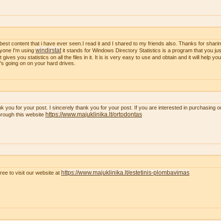
best content that i have ever seen.I read it and I shared to my friends also. Thanks for sharing
windirstat
yone I'm using
it stands for Windows Directory Statistics is a program that you just
t gives you statistics on all the files in it. It is is very easy to use and obtain and it will help y
's going on on your hard drives.
k you for your post. I sincerely thank you for your post. If you are interested in purchasing 
https://www.majuklinika.lt/ortodontas
hrough this website
https://www.majuklinika.lt/estetinis-plombavimas
free to visit our website at