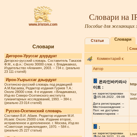
Словари на 
www.iriston.com
Пособие для желающих з
Словари
Статьи
Словари
|
Сло
Дигорон-Уруссаг дзурдуат
Комментарий к:
Дигорско-русский словарь. Составитель Таказов
Ф.М., к.ф.н.: Около 30000 слов. г. Владикавказ,
Издательство «Алания», 2003. – 734 с. (реально
Автор
23 111 статей)
Ирон-Уырыссаг дзырдуат
온라인바카라사
http
Осетинско-русский словарь под редакцией
이트 :
А.М.Касаева, Редактор издания Гуриев Т.А.:
Около 28000 слов. 4-е издание. г.Владикавказ,
не зарегистрирован
Your
Изд-во Северо-Осетинского института
05.08.2022 , 09:08
webs
гуманитарных исследований, 1993. – 384 с.
(реально 23 014 статей)
Дата регистрации: --
Местонахождение: --
Русско-Осетинский словарь
Пол: не доступно
Комментариев: --
Составил В.И. Абаев. Редактор издания М.И.
Исаев: Около 25000 слов. Издание второе,
исправленное и дополненное. г. Москва, Изд-во
«Советская энциклопедия», 1970. – 584 с.
:
(реально 25 227 статьи)
не зарегистрирован
Love
04.08.2022 , 21:49