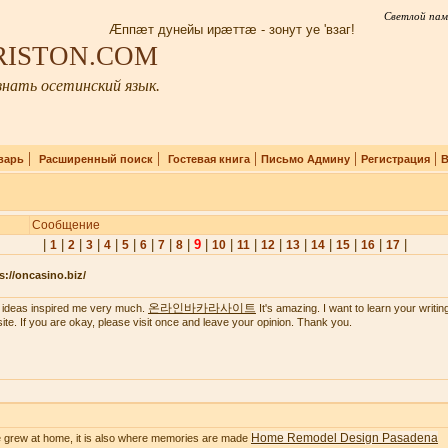
Светлой пам
Æппæт дунейы ирæттæ - зонут уе 'взаг!
IRISTON.COM
нать осетинский язык.
|
|
|
|
|
варь
Расширенный поиск
Гостевая книга
Письмо Админу
Регистрация
В
Сообщение
|
|
|
|
|
|
|
|
|
9
|
|
|
|
|
|
|
|
|
1
2
3
4
5
6
7
8
10
11
12
13
14
15
16
17
s://oncasino.biz/
온라인바카라사이트
 ideas inspired me very much.
It's amazing. I want to learn your writing 
ite. If you are okay, please visit once and leave your opinion. Thank you.
Home Remodel Design Pasadena
 grew at home, it is also where memories are made