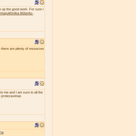
eep up the good work. For sure i
majuklinika.lt/dantu-
so there are plenty of resources
 to me and I am sure to all the
tu protezavimas
ia