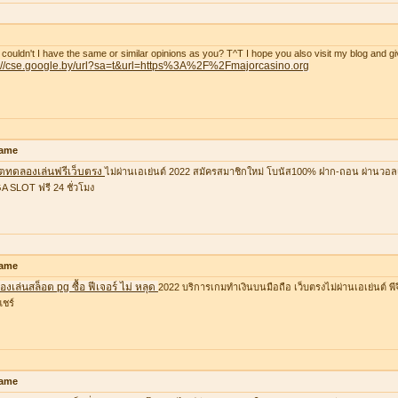
couldn't I have the same or similar opinions as you? T^T I hope you also visit my blog and gi
p://cse.google.by/url?sa=t&url=https%3A%2F%2Fmajorcasino.org
ame
อตทดลองเล่นฟรีเว็บตรง
ไม่ผ่านเอเย่นต์ 2022 สมัครสมาชิกใหม่ โบนัส100% ฝาก-ถอน ผ่านวอล
 SLOT ฟรี 24 ชั่วโมง
ame
งเล่นสล็อต pg ซื้อ ฟีเจอร์ ไม่ หลุด
2022 บริการเกมทำเงินบนมือถือ เว็บตรงไม่ผ่านเอเย่นต์ พีจ
แชร์
ame