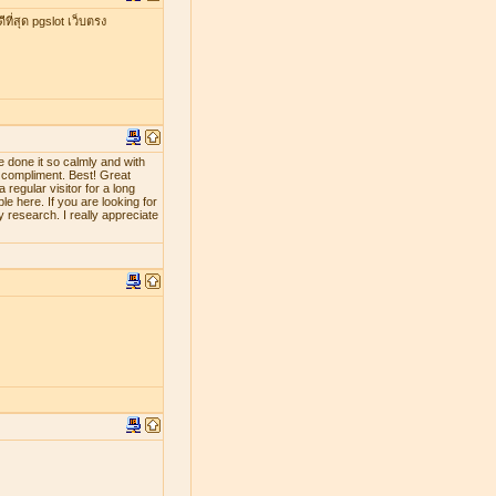
ที่สุด pgslot เว็บตรง
e done it so calmly and with
d compliment. Best! Great
 regular visitor for a long
le here. If you are looking for
y research. I really appreciate