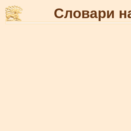
Словари н