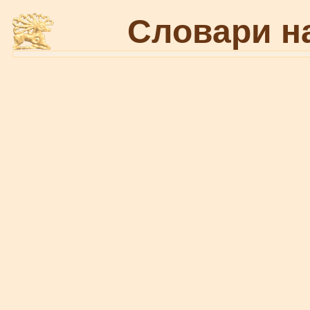
Словари н