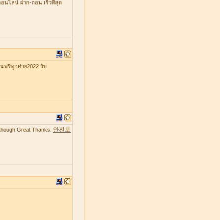
ออนไลน์ ฝาก-ถอน เร็วที่สุด
รีทุกค่าย2022 รับ
안전토
te though.Great Thanks.