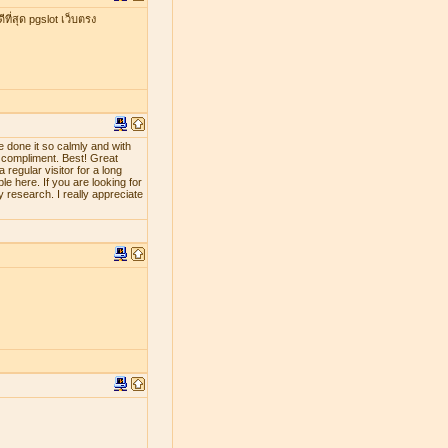
ที่สุด pgslot เว็บตรง
e done it so calmly and with
d compliment. Best! Great
 regular visitor for a long
le here. If you are looking for
y research. I really appreciate