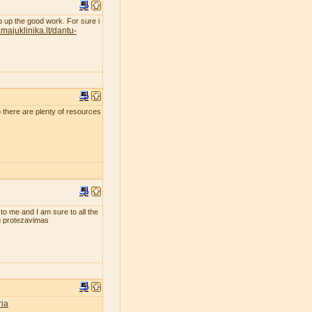
eep up the good work. For sure i
majuklinika.lt/dantu-
so there are plenty of resources
 to me and I am sure to all the
tu protezavimas
ia