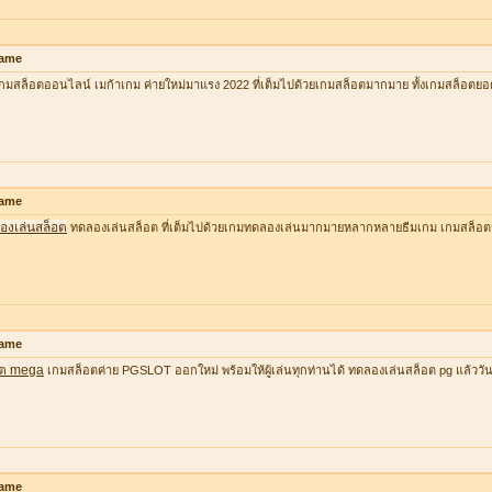
ame
กมสล็อตออนไลน์ เมก้าเกม ค่ายใหม่มาแรง 2022 ที่เต็มไปด้วยเกมสล็อตมากมาย ทั้งเกมสล็อตยอ
ame
องเล่นสล็อต
ทดลองเล่นสล็อต ที่เต็มไปด้วยเกมทดลองเล่นมากมายหลากหลายธีมเกม เกมสล็อต
ame
อต mega
เกมสล็อตค่าย PGSLOT ออกใหม่ พร้อมให้ผู้เล่นทุกท่านได้ ทดลองเล่นสล็อต pg แล้ววันนี้ ที
ame