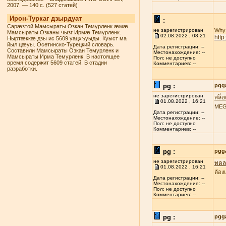
2007. — 140 с. (527 статей)
Ирон-Туркаг дзырдуат
:
Сарæзтой Мамсыраты Озкан Темурленк æмæ
не зарегистрирован
Why 
Мамсыраты Озканы чызг Ирмæ Темурленк.
02.08.2022 , 08:21
htt
Ныртæккæ дзы ис 5609 уацхъуыды. Куыст ма
йыл цæуы. Осетинско-Турецкий словарь.
Дата регистрации: --
Составили Мамсыраты Озкан Темурленк и
Местонахождение: --
Мамсыраты Ирма Темурленк. В настоящее
Пол: не доступно
время содержит 5609 статей. В стадии
Комментариев: --
разработки.
pg :
pgg
не зарегистрирован
สล็
01.08.2022 , 16:21
MEGA
Дата регистрации: --
Местонахождение: --
Пол: не доступно
Комментариев: --
pg :
pgg
не зарегистрирован
ทดลอ
01.08.2022 , 16:21
ต้อง
Дата регистрации: --
Местонахождение: --
Пол: не доступно
Комментариев: --
pg :
pgg