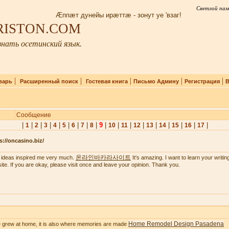
Светлой пам
Æппæт дунейы ирæттæ - зонут уе 'взаг!
IRISTON.COM
нать осетинский язык.
|
|
|
|
|
варь
Расширенный поиск
Гостевая книга
Письмо Админу
Регистрация
В
Сообщение
|
|
|
|
|
|
|
|
|
9
|
|
|
|
|
|
|
|
|
1
2
3
4
5
6
7
8
10
11
12
13
14
15
16
17
s://oncasino.biz/
온라인바카라사이트
 ideas inspired me very much.
It's amazing. I want to learn your writing 
ite. If you are okay, please visit once and leave your opinion. Thank you.
Home Remodel Design Pasadena
 grew at home, it is also where memories are made