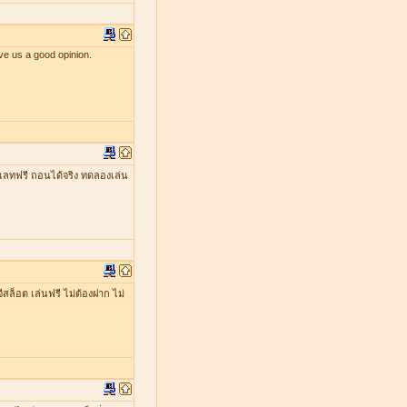
ve us a good opinion.
เลทฟรี ถอนได้จริง ทดลองเล่น
ีสล็อต เล่นฟรี ไม่ต้องฝาก ไม่