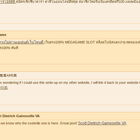
าร่า1688
สมัครเซ็กซี่บาคาร่า คาสิโนออนไลน์ดีท่สุด สมาชิกใหม่รับเงินเครดิตฟรี100 แทงพนัน
ame
ตรงไม่ผ่านเอเย่นต์เว็บไหนดี
เว็บตรง100% MEGAGAME SLOT สล็อตโบนัสแตกง่าย ทดลองเล่นฟ
ส100% ทันที
토토사이트
as wondering if I could use this write-up on my other website, I will link it back to your websi
사이트
t Dietrich Gainesville VA
Scott Dietrich Gainesville VA
we know who the ssebnile one is here. Great post!