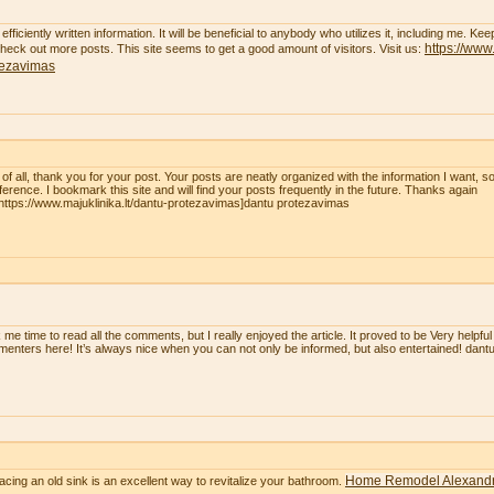
efficiently written information. It will be beneficial to anybody who utilizes it, including me. K
https://www.
 check out more posts. This site seems to get a good amount of visitors. Visit us:
tezavimas
t of all, thank you for your post. Your posts are neatly organized with the information I want, 
eference. I bookmark this site and will find your posts frequently in the future. Thanks again
=https://www.majuklinika.lt/dantu-protezavimas]dantu protezavimas
 me time to read all the comments, but I really enjoyed the article. It proved to be Very helpful
enters here! It’s always nice when you can not only be informed, but also entertained! dan
Home Remodel Alexandr
acing an old sink is an excellent way to revitalize your bathroom.