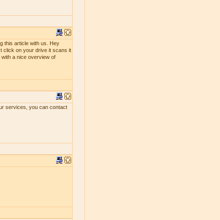
 this article with us. Hey
 click on your drive it scans it
ou with a nice overview of
our services, you can contact