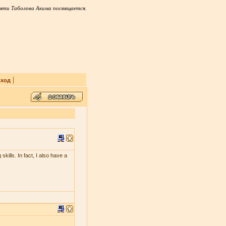
яти Таболова Акима посвящается.
|
ход
skills. In fact, I also have a