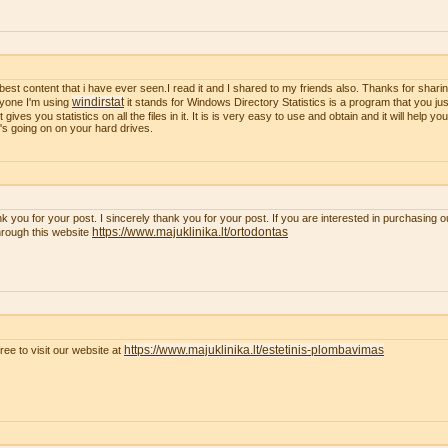
best content that i have ever seen.I read it and I shared to my friends also. Thanks for sharing
windirstat
yone I'm using
it stands for Windows Directory Statistics is a program that you just
t gives you statistics on all the files in it. It is is very easy to use and obtain and it will help y
's going on on your hard drives.
k you for your post. I sincerely thank you for your post. If you are interested in purchasing 
https://www.majuklinika.lt/ortodontas
hrough this website
https://www.majuklinika.lt/estetinis-plombavimas
free to visit our website at