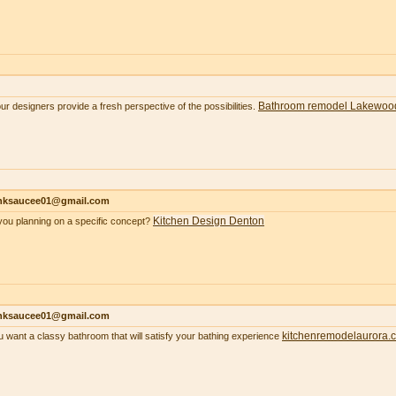
Bathroom remodel Lakewoo
our designers provide a fresh perspective of the possibilities.
nksaucee01@gmail.com
Kitchen Design Denton
you planning on a specific concept?
nksaucee01@gmail.com
kitchenremodelaurora.
ou want a classy bathroom that will satisfy your bathing experience