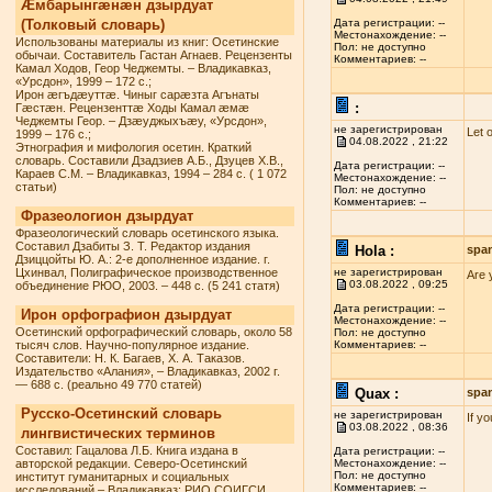
Æмбарынгæнæн дзырдуат
(Толковый словарь)
Дата регистрации: --
Местонахождение: --
Использованы материалы из книг: Осетинские
Пол: не доступно
обычаи. Составитель Гастан Агнаев. Рецензенты
Комментариев: --
Камал Ходов, Геор Чеджемты. – Владикавказ,
«Урсдон», 1999 – 172 с.;
Ирон æгъдæуттæ. Чиныг сарæзта Агънаты
:
Гæстæн. Рецензенттæ Ходы Камал æмæ
Чеджемты Геор. – Дзæуджыхъæу, «Урсдон»,
не зарегистрирован
Let 
1999 – 176 с.;
04.08.2022 , 21:22
Этнография и мифология осетин. Краткий
словарь. Составили Дзадзиев А.Б., Дзуцев Х.В.,
Дата регистрации: --
Караев С.М. – Владикавказ, 1994 – 284 с. ( 1 072
Местонахождение: --
статьи)
Пол: не доступно
Комментариев: --
Фразеологион дзырдуат
Фразеологический словарь осетинского языка.
Составил Дзабиты З. Т. Редактор издания
Hola :
spa
Дзиццойты Ю. А.: 2-е дополненное издание. г.
Цхинвал, Полиграфическое производственное
не зарегистрирован
Are 
03.08.2022 , 09:25
объединение РЮО, 2003. – 448 с. (5 241 статя)
Дата регистрации: --
Ирон орфографион дзырдуат
Местонахождение: --
Осетинский орфографический словарь, около 58
Пол: не доступно
тысяч слов. Научно-популярное издание.
Комментариев: --
Составители: Н. К. Багаев, Х. А. Таказов.
Издательство «Алания», – Владикавказ, 2002 г.
— 688 с. (реально 49 770 статей)
Quax :
spa
Русско-Осетинский словарь
не зарегистрирован
If y
03.08.2022 , 08:36
лингвистических терминов
Составил: Гацалова Л.Б. Книга издана в
Дата регистрации: --
авторской редакции. Северо-Осетинский
Местонахождение: --
Пол: не доступно
институт гуманитарных и социальных
Комментариев: --
исследований – Владикавказ: РИО СОИГСИ,