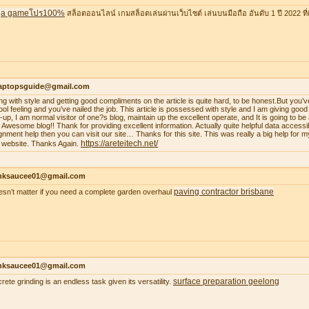
a gameโปร100%
สล็อตออนไลน์ เกมสล็อตเล่นผ่านเว็บไซต์ เล่นบนมือถือ อันดับ 1 ปี 2022 ที่ดี
laptopsguide@gmail.com
ing with style and getting good compliments on the article is quite hard, to be honest.But you’v
ool feeling and you’ve nailed the job. This article is possessed with style and I am giving goo
-up, I am normal visitor of one?s blog, maintain up the excellent operate, and It is going to be a
. Awesome blog!! Thank for providing excellent information. Actually quite helpful data accessib
gnment help then you can visit our site… Thanks for this site. This was really a big help for m
https://areteitech.net/
 website. Thanks Again.
nksaucee01@gmail.com
paving contractor brisbane
oesn’t matter if you need a complete garden overhaul
nksaucee01@gmail.com
surface preparation geelong
rete grinding is an endless task given its versatility.