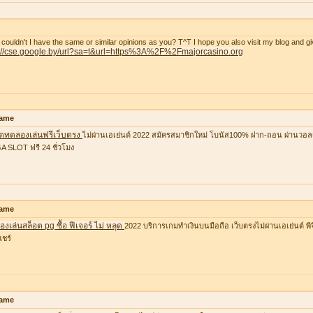
couldn't I have the same or similar opinions as you? T^T I hope you also visit my blog and gi
p://cse.google.by/url?sa=t&url=https%3A%2F%2Fmajorcasino.org
ame
อตทดลองเล่นฟรีเว็บตรง
ไม่ผ่านเอเย่นต์ 2022 สมัครสมาชิกใหม่ โบนัส100% ฝาก-ถอน ผ่านวอล
 SLOT ฟรี 24 ชั่วโมง
ame
งเล่นสล็อต pg ซื้อ ฟีเจอร์ ไม่ หลุด
2022 บริการเกมทำเงินบนมือถือ เว็บตรงไม่ผ่านเอเย่นต์ พีจ
แชร์
ame