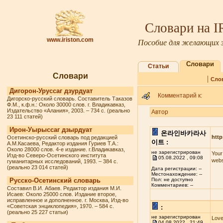
Словари на 
www.iriston.com
Пособие для желающих з
Словари
Статьи
Словари
|
Сло
Дигорон-Уруссаг дзурдуат
Комментарий к:
Дигорско-русский словарь. Составитель Таказов
Ф.М., к.ф.н.: Около 30000 слов. г. Владикавказ,
Издательство «Алания», 2003. – 734 с. (реально
Автор
23 111 статей)
Ирон-Уырыссаг дзырдуат
온라인바카라사
http
Осетинско-русский словарь под редакцией
이트 :
А.М.Касаева, Редактор издания Гуриев Т.А.:
Около 28000 слов. 4-е издание. г.Владикавказ,
не зарегистрирован
Your
Изд-во Северо-Осетинского института
05.08.2022 , 09:08
webs
гуманитарных исследований, 1993. – 384 с.
(реально 23 014 статей)
Дата регистрации: --
Местонахождение: --
Русско-Осетинский словарь
Пол: не доступно
Комментариев: --
Составил В.И. Абаев. Редактор издания М.И.
Исаев: Около 25000 слов. Издание второе,
исправленное и дополненное. г. Москва, Изд-во
«Советская энциклопедия», 1970. – 584 с.
:
(реально 25 227 статьи)
не зарегистрирован
Love
04.08.2022 , 21:49