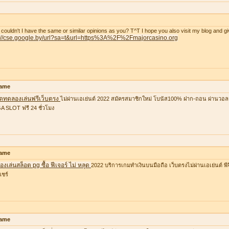
couldn't I have the same or similar opinions as you? T^T I hope you also visit my blog and gi
p://cse.google.by/url?sa=t&url=https%3A%2F%2Fmajorcasino.org
ame
อตทดลองเล่นฟรีเว็บตรง
ไม่ผ่านเอเย่นต์ 2022 สมัครสมาชิกใหม่ โบนัส100% ฝาก-ถอน ผ่านวอล
 SLOT ฟรี 24 ชั่วโมง
ame
งเล่นสล็อต pg ซื้อ ฟีเจอร์ ไม่ หลุด
2022 บริการเกมทำเงินบนมือถือ เว็บตรงไม่ผ่านเอเย่นต์ พีจ
แชร์
ame