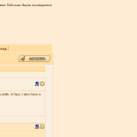
яти Таболова Акима посвящается.
|
ход
skills. In fact, I also have a