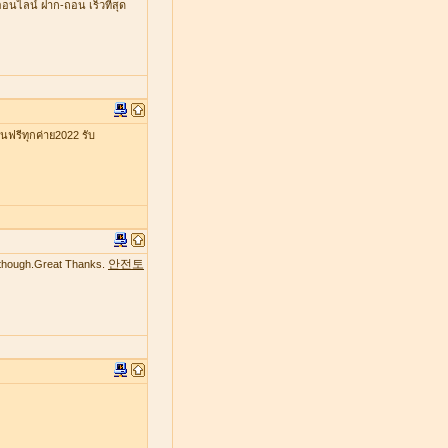
ออนไลน์ ฝาก-ถอน เร็วที่สุด
รีทุกค่าย2022 รับ
안전토
te though.Great Thanks.