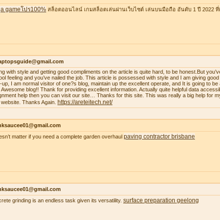
a gameโปร100%
สล็อตออนไลน์ เกมสล็อตเล่นผ่านเว็บไซต์ เล่นบนมือถือ อันดับ 1 ปี 2022 ที่ดี
laptopsguide@gmail.com
ing with style and getting good compliments on the article is quite hard, to be honest.But you’v
ool feeling and you’ve nailed the job. This article is possessed with style and I am giving goo
-up, I am normal visitor of one?s blog, maintain up the excellent operate, and It is going to be a
. Awesome blog!! Thank for providing excellent information. Actually quite helpful data accessib
gnment help then you can visit our site… Thanks for this site. This was really a big help for m
https://areteitech.net/
 website. Thanks Again.
nksaucee01@gmail.com
paving contractor brisbane
oesn’t matter if you need a complete garden overhaul
nksaucee01@gmail.com
surface preparation geelong
rete grinding is an endless task given its versatility.