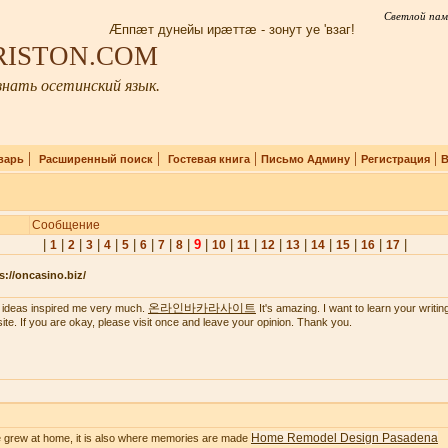
Светлой пам
Æппæт дунейы ирæттæ - зонут уе 'взаг!
IRISTON.COM
нать осетинский язык.
|
|
|
|
|
варь
Расширенный поиск
Гостевая книга
Письмо Админу
Регистрация
В
Сообщение
|
|
|
|
|
|
|
|
|
9
|
|
|
|
|
|
|
|
|
1
2
3
4
5
6
7
8
10
11
12
13
14
15
16
17
s://oncasino.biz/
온라인바카라사이트
 ideas inspired me very much.
It's amazing. I want to learn your writing 
ite. If you are okay, please visit once and leave your opinion. Thank you.
Home Remodel Design Pasadena
 grew at home, it is also where memories are made