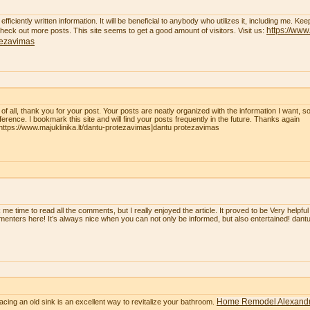
efficiently written information. It will be beneficial to anybody who utilizes it, including me. K
https://www.
 check out more posts. This site seems to get a good amount of visitors. Visit us:
tezavimas
t of all, thank you for your post. Your posts are neatly organized with the information I want, 
eference. I bookmark this site and will find your posts frequently in the future. Thanks again
=https://www.majuklinika.lt/dantu-protezavimas]dantu protezavimas
 me time to read all the comments, but I really enjoyed the article. It proved to be Very helpful
enters here! It’s always nice when you can not only be informed, but also entertained! dan
Home Remodel Alexandr
acing an old sink is an excellent way to revitalize your bathroom.