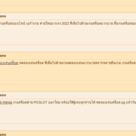
ame
กมสล็อตออนไลน์ เมก้าเกม ค่ายใหม่มาแรง 2022 ที่เต็มไปด้วยเกมสล็อตมากมาย ทั้งเกมสล็อตยอ
ame
องเล่นสล็อต
ทดลองเล่นสล็อต ที่เต็มไปด้วยเกมทดลองเล่นมากมายหลากหลายธีมเกม เกมสล็อต
ame
อต mega
เกมสล็อตค่าย PGSLOT ออกใหม่ พร้อมให้ผู้เล่นทุกท่านได้ ทดลองเล่นสล็อต pg แล้ววันนี้ ที
ame