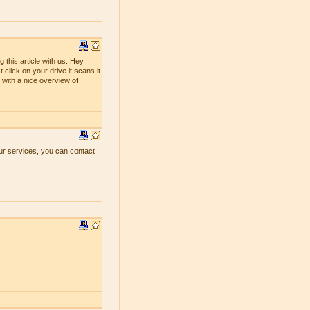
 this article with us. Hey
 click on your drive it scans it
ou with a nice overview of
our services, you can contact