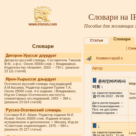
Словари на 
www.iriston.com
Пособие для желающих з
Словари
Статьи
Словари
|
Сло
Дигорон-Уруссаг дзурдуат
Комментарий к:
Дигорско-русский словарь. Составитель Таказов
Ф.М., к.ф.н.: Около 30000 слов. г. Владикавказ,
Издательство «Алания», 2003. – 734 с. (реально
Автор
23 111 статей)
Ирон-Уырыссаг дзырдуат
온라인바카라사
http
Осетинско-русский словарь под редакцией
이트 :
А.М.Касаева, Редактор издания Гуриев Т.А.:
Около 28000 слов. 4-е издание. г.Владикавказ,
не зарегистрирован
Your
Изд-во Северо-Осетинского института
05.08.2022 , 09:08
webs
гуманитарных исследований, 1993. – 384 с.
(реально 23 014 статей)
Дата регистрации: --
Местонахождение: --
Русско-Осетинский словарь
Пол: не доступно
Комментариев: --
Составил В.И. Абаев. Редактор издания М.И.
Исаев: Около 25000 слов. Издание второе,
исправленное и дополненное. г. Москва, Изд-во
«Советская энциклопедия», 1970. – 584 с.
:
(реально 25 227 статьи)
не зарегистрирован
Love
04.08.2022 , 21:49