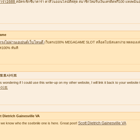
าร่า1688
สมัครเซ็กซี่บาคาร่า คาสิโนออนไลน์ดีท่สุด สมาชิกใหม่รับเงินเครดิตฟรี100 แทงพนัน
ame
ตรงไม่ผ่านเอเย่นต์เว็บไหนดี
เว็บตรง100% MEGAGAME SLOT สล็อตโบนัสแตกง่าย ทดลองเล่นฟ
ส100% ทันที
토토사이트
as wondering if I could use this write-up on my other website, I will link it back to your websi
사이트
t Dietrich Gainesville VA
Scott Dietrich Gainesville VA
we know who the ssebnile one is here. Great post!