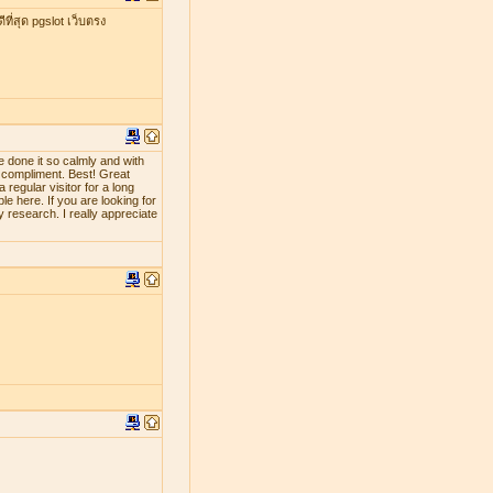
ที่สุด pgslot เว็บตรง
e done it so calmly and with
d compliment. Best! Great
 regular visitor for a long
le here. If you are looking for
y research. I really appreciate