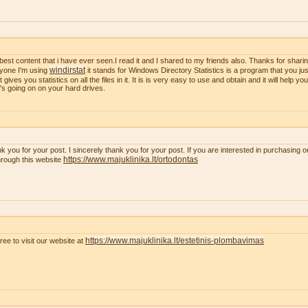
best content that i have ever seen.I read it and I shared to my friends also. Thanks for sharing
windirstat
yone I'm using
it stands for Windows Directory Statistics is a program that you just
t gives you statistics on all the files in it. It is is very easy to use and obtain and it will help y
's going on on your hard drives.
k you for your post. I sincerely thank you for your post. If you are interested in purchasing 
https://www.majuklinika.lt/ortodontas
hrough this website
https://www.majuklinika.lt/estetinis-plombavimas
free to visit our website at