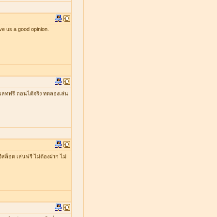
ve us a good opinion.
เลทฟรี ถอนได้จริง ทดลองเล่น
ีสล็อต เล่นฟรี ไม่ต้องฝาก ไม่