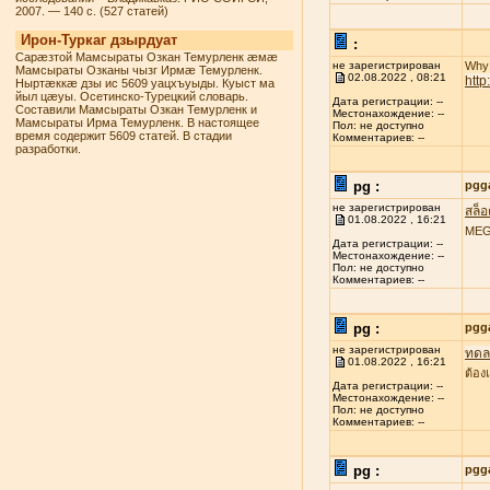
2007. — 140 с. (527 статей)
Ирон-Туркаг дзырдуат
:
Сарæзтой Мамсыраты Озкан Темурленк æмæ
не зарегистрирован
Why 
Мамсыраты Озканы чызг Ирмæ Темурленк.
02.08.2022 , 08:21
htt
Ныртæккæ дзы ис 5609 уацхъуыды. Куыст ма
йыл цæуы. Осетинско-Турецкий словарь.
Дата регистрации: --
Составили Мамсыраты Озкан Темурленк и
Местонахождение: --
Мамсыраты Ирма Темурленк. В настоящее
Пол: не доступно
время содержит 5609 статей. В стадии
Комментариев: --
разработки.
pg :
pgg
не зарегистрирован
สล็
01.08.2022 , 16:21
MEGA
Дата регистрации: --
Местонахождение: --
Пол: не доступно
Комментариев: --
pg :
pgg
не зарегистрирован
ทดลอ
01.08.2022 , 16:21
ต้อง
Дата регистрации: --
Местонахождение: --
Пол: не доступно
Комментариев: --
pg :
pgg