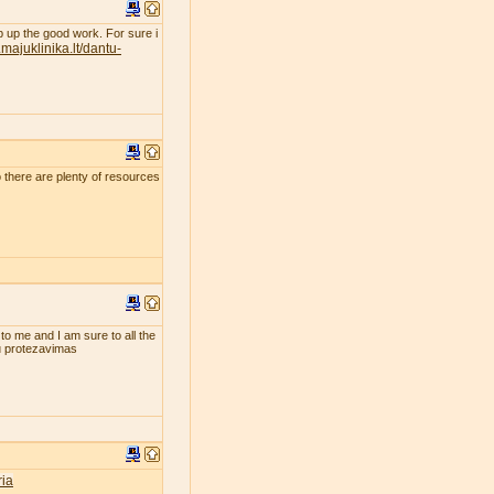
eep up the good work. For sure i
majuklinika.lt/dantu-
so there are plenty of resources
 to me and I am sure to all the
tu protezavimas
ia