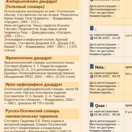
Æмбарынгæнæн дзырдуат
(Толковый словарь)
Дата регистрации: --
Местонахождение: --
Использованы материалы из книг: Осетинские
Пол: не доступно
обычаи. Составитель Гастан Агнаев. Рецензенты
Комментариев: --
Камал Ходов, Геор Чеджемты. – Владикавказ,
«Урсдон», 1999 – 172 с.;
Ирон æгъдæуттæ. Чиныг сарæзта Агънаты
:
Гæстæн. Рецензенттæ Ходы Камал æмæ
Чеджемты Геор. – Дзæуджыхъæу, «Урсдон»,
не зарегистрирован
Let 
1999 – 176 с.;
04.08.2022 , 21:22
Этнография и мифология осетин. Краткий
словарь. Составили Дзадзиев А.Б., Дзуцев Х.В.,
Дата регистрации: --
Караев С.М. – Владикавказ, 1994 – 284 с. ( 1 072
Местонахождение: --
статьи)
Пол: не доступно
Комментариев: --
Фразеологион дзырдуат
Фразеологический словарь осетинского языка.
Составил Дзабиты З. Т. Редактор издания
Hola :
spa
Дзиццойты Ю. А.: 2-е дополненное издание. г.
Цхинвал, Полиграфическое производственное
не зарегистрирован
Are 
03.08.2022 , 09:25
объединение РЮО, 2003. – 448 с. (5 241 статя)
Дата регистрации: --
Ирон орфографион дзырдуат
Местонахождение: --
Осетинский орфографический словарь, около 58
Пол: не доступно
тысяч слов. Научно-популярное издание.
Комментариев: --
Составители: Н. К. Багаев, Х. А. Таказов.
Издательство «Алания», – Владикавказ, 2002 г.
— 688 с. (реально 49 770 статей)
Quax :
spa
Русско-Осетинский словарь
не зарегистрирован
If y
03.08.2022 , 08:36
лингвистических терминов
Составил: Гацалова Л.Б. Книга издана в
Дата регистрации: --
авторской редакции. Северо-Осетинский
Местонахождение: --
Пол: не доступно
институт гуманитарных и социальных
Комментариев: --
исследований – Владикавказ: РИО СОИГСИ,