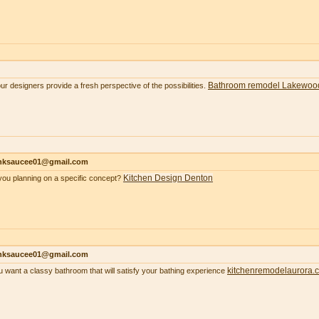
Bathroom remodel Lakewoo
our designers provide a fresh perspective of the possibilities.
nksaucee01@gmail.com
Kitchen Design Denton
you planning on a specific concept?
nksaucee01@gmail.com
kitchenremodelaurora.
ou want a classy bathroom that will satisfy your bathing experience