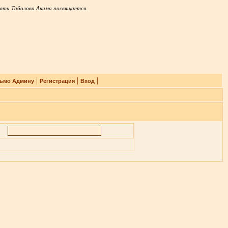
яти Таболова Акима посвящается.
|
|
|
ьмо Админу
Регистрация
Вход