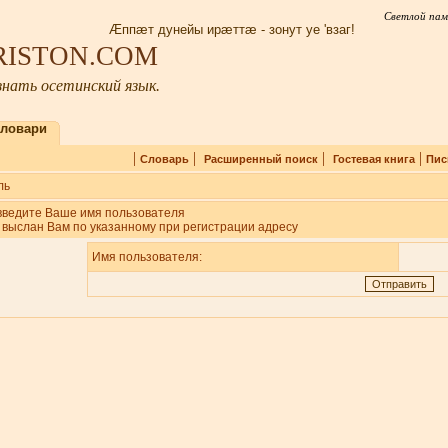
Светлой пам
Æппæт дунейы ирæттæ - зонут уе 'взаг!
IRISTON.COM
нать осетинский язык.
ловари
|
|
|
|
Словарь
Расширенный поиск
Гостевая книга
Пис
ль
введите Ваше имя пользователя
 выслан Вам по указанному при регистрации адресу
Имя пользователя: