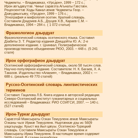
Чеджемты. – Владикавказ, «Урсдон», 1999 – 172 с.;
Ирон æгъдæуттæ. Чиныг сарæзта Агънаты Гæстæн.
Рецензенттæ Ходы Камал æмæ Чеджемты Геор. –
Дзæуджыхъæу, «Урсдон», 1999 – 176 с.;
Этнография и мифология осетин. Краткий словарь.
Составили Дзадзиев А.Б., Дзуцев Х.В., Караев С.М. –
Владикавказ, 1994 – 284 с. ( 1 072 статьи)
Фразеологион дзырдуат
Фразеологический словарь осетинского языка. Составил
Дзабиты З. Т. Редактор издания Дзиццойты Ю. А.: 2-е
дополненное издание. г. Цхинвал, Полиграфическое
производственное объединение РЮО, 2003. – 448 с. (5 241
статя)
Ирон орфографион дзырдуат
Осетинский орфографический словарь, около 58 тысяч слов.
Научно-популярное издание. Составители: Н. К. Багаев, Х. А.
Таказов. Издательство «Алания», – Владикавказ, 2002 г. —
688 с. (реально 49 770 статей)
Русско-Осетинский словарь лингвистических
терминов
Составил: Гацалова Л.Б. Книга издана в авторской редакции.
Северо-Осетинский институт гуманитарных и социальных
исследований – Владикавказ: РИО СОИГСИ, 2007. — 140 с.
(527 статей)
Ирон-Туркаг дзырдуат
Сарæзтой Мамсыраты Озкан Темурленк æмæ Мамсыраты
Озканы чызг Ирмæ Темурленк. Ныртæккæ дзы ис 5609
уацхъуыды. Куыст ма йыл цæуы. Осетинско-Турецкий
словарь. Составили Мамсыраты Озкан Темурленк и
Мамсыраты Ирма Темурленк. В настоящее время содержит
5609 статей. В стадии разработки.