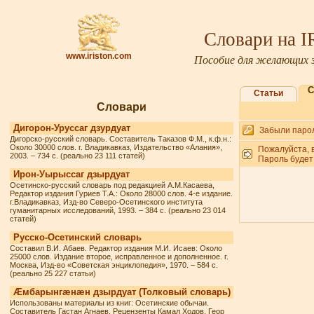
Словари на 
www.iriston.com
Пособие для желающих з
С
Статьи
Словари
Дигорон-Уруссаг дзурдуат
Забыли паро
Дигорско-русский словарь. Составитель Таказов Ф.М., к.ф.н.:
Около 30000 слов. г. Владикавказ, Издательство «Алания»,
Пожалуйста, 
2003. – 734 с. (реально 23 111 статей)
Пароль будет
Ирон-Уырыссаг дзырдуат
Осетинско-русский словарь под редакцией А.М.Касаева,
Редактор издания Гуриев Т.А.: Около 28000 слов. 4-е издание.
г.Владикавказ, Изд-во Северо-Осетинского института
гуманитарных исследований, 1993. – 384 с. (реально 23 014
статей)
Русско-Осетинский словарь
Составил В.И. Абаев. Редактор издания М.И. Исаев: Около
25000 слов. Издание второе, исправленное и дополненное. г.
Москва, Изд-во «Советская энциклопедия», 1970. – 584 с.
(реально 25 227 статьи)
Æмбарынгæнæн дзырдуат (Толковый словарь)
Использованы материалы из книг: Осетинские обычаи.
Составитель Гастан Агнаев. Рецензенты Камал Ходов, Геор